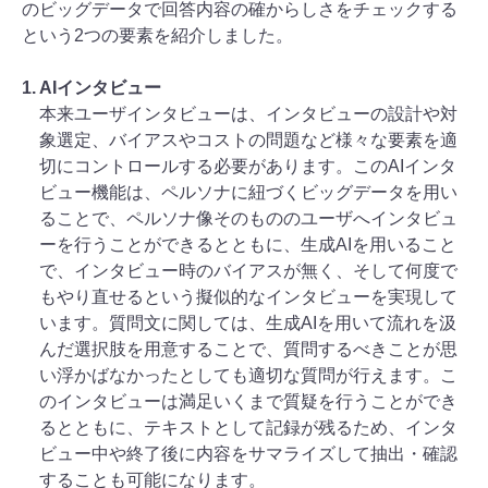
のビッグデータで回答内容の確からしさをチェックする
という2つの要素を紹介しました。
1. AIインタビュー
本来ユーザインタビューは、インタビューの設計や対
象選定、バイアスやコストの問題など様々な要素を適
切にコントロールする必要があります。このAIインタ
ビュー機能は、ペルソナに紐づくビッグデータを用い
ることで、ペルソナ像そのもののユーザへインタビュ
ーを行うことができるとともに、生成AIを用いること
で、インタビュー時のバイアスが無く、そして何度で
もやり直せるという擬似的なインタビューを実現して
います。質問文に関しては、生成AIを用いて流れを汲
んだ選択肢を用意することで、質問するべきことが思
い浮かばなかったとしても適切な質問が行えます。こ
のインタビューは満足いくまで質疑を行うことができ
るとともに、テキストとして記録が残るため、インタ
ビュー中や終了後に内容をサマライズして抽出・確認
することも可能になります。